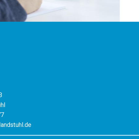
3
hl
77
andstuhl.de