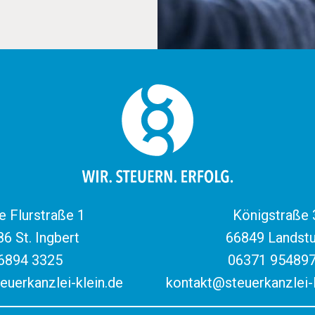
 Flurstraße 1
Königstraße 
6 St. Ingbert
66849 Landstu
6894 3325
06371 95489
euerkanzlei-klein.de
kontakt@steuerkanzlei-l