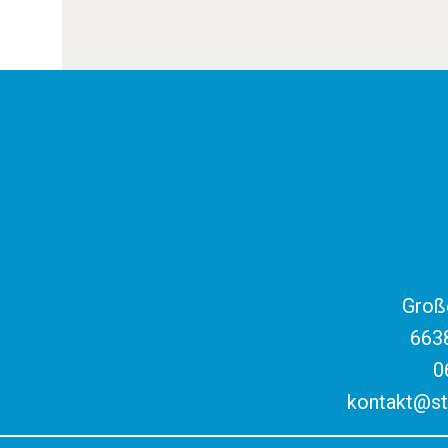
Große
6638
0
kontakt@st