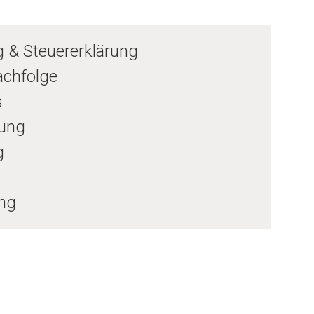
g & Steuererklärung
chfolge
s
ung
g
ng