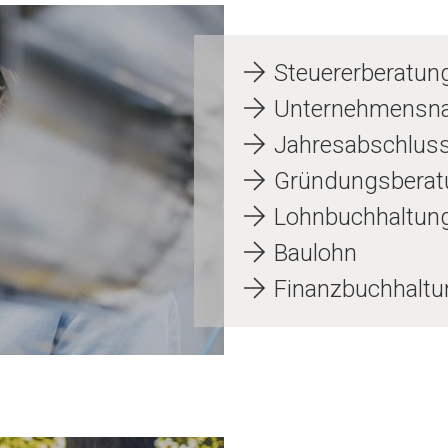
Steuererberatun
Unternehmensna
Jahresabschlus
Gründungsberat
Lohnbuchhaltun
Baulohn
Finanzbuchhaltu